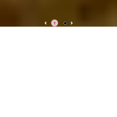
2
1
Presentación
El Instituto de Investigaciones de la Altura (IIA)
fue fundado el 21 de septiembre de 1961, junto
con la Universidad Peruana Cayetano Heredia.
Desde su creación, se ha enfocado en la
investigación sobre la adaptación y aclimatación
a las grandes alturas, así como en la búsqueda
de soluciones a los problemas de salud del país.