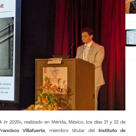
 in 2025»
, realizado en Mérida, México, los días 21 y 22 de
ancisco Villafuerte
, miembro titular del
Instituto de