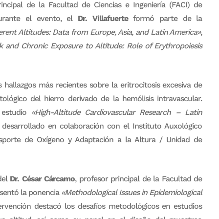
incipal de la Facultad de Ciencias e Ingeniería (FACI) de
urante el evento, el
Dr. Villafuerte
formó parte de la
erent Altitudes: Data from Europe, Asia, and Latin America»
,
k and Chronic Exposure to Altitude: Role of Erythropoiesis
hallazgos más recientes sobre la eritrocitosis excesiva de
ológico del hierro derivado de la hemólisis intravascular.
l estudio
«High-Altitude Cardiovascular Research – Latin
, desarrollado en colaboración con el Instituto Auxológico
ansporte de Oxígeno y Adaptación a la Altura / Unidad de
del
Dr. César Cárcamo
, profesor principal de la Facultad de
esentó la ponencia
«Methodological Issues in Epidemiological
tervención destacó los desafíos metodológicos en estudios