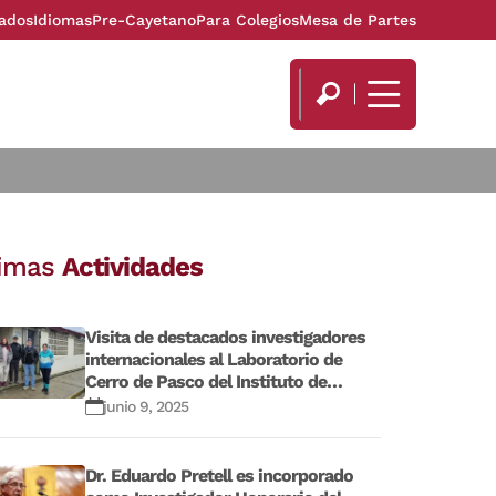
ados
Idiomas
Pre-Cayetano
Para Colegios
Mesa de Partes
timas
Actividades
Visita de destacados investigadores
internacionales al Laboratorio de
Cerro de Pasco del Instituto de
Investigaciones de la Altura
junio 9, 2025
Dr. Eduardo Pretell es incorporado