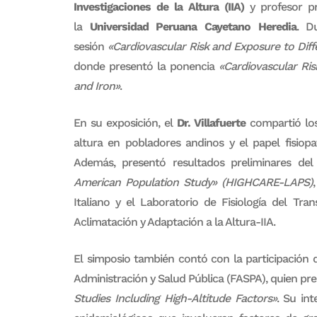
Investigaciones de la Altura (IIA)
y profesor pr
la
Universidad Peruana Cayetano Heredia
. D
sesión
«Cardiovascular Risk and Exposure to Diff
donde presentó la ponencia
«Cardiovascular Ris
and Iron»
.
En su exposición, el
Dr. Villafuerte
compartió los 
altura en pobladores andinos y el papel fisiopat
Además, presentó resultados preliminares de
American Population Study» (HIGHCARE-LAPS)
Italiano y el Laboratorio de Fisiología del Tr
Aclimatación y Adaptación a la Altura-IIA.
El simposio también contó con la participación 
Administración y Salud Pública (FASPA), quien pr
Studies Including High-Altitude Factors»
. Su in